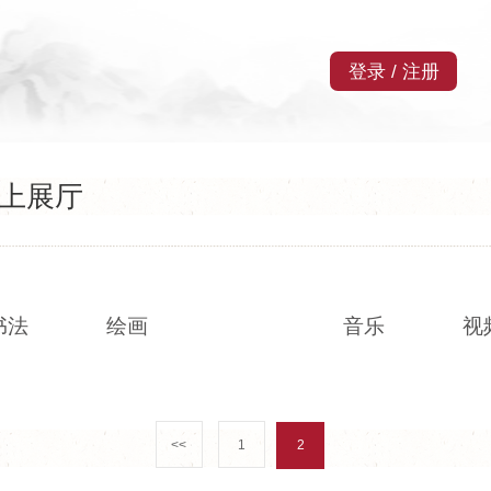
登录
/
注册
上展厅
书法
绘画
摄影
音乐
视
<<
1
2