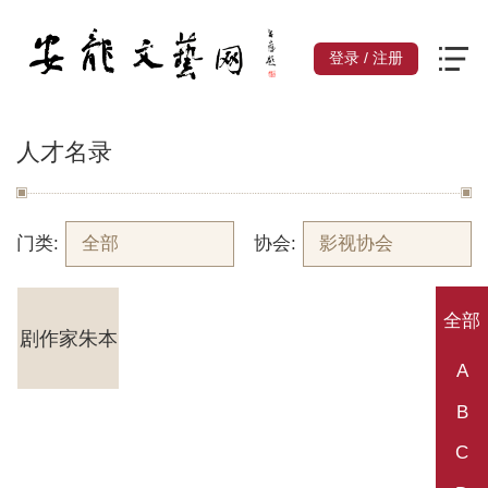
登录
/
注册
人才名录
门类:
全部
协会:
影视协会
全部
剧作家朱本
A
B
和
C