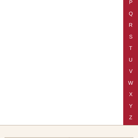
P
Q
R
S
T
U
V
W
X
Y
Z