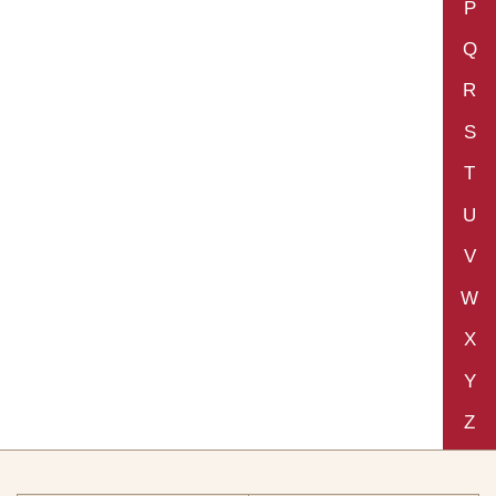
P
Q
R
S
T
U
V
W
X
Y
Z