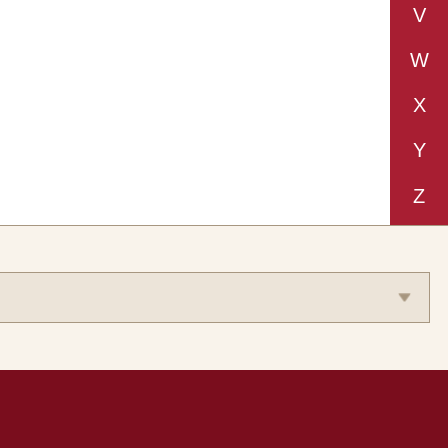
V
W
X
Y
Z