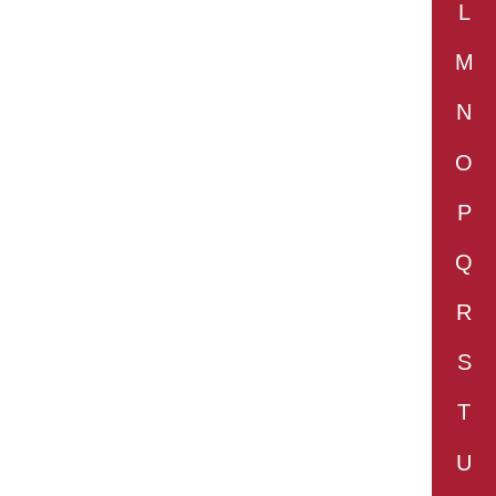
L
M
N
O
P
Q
R
S
T
U